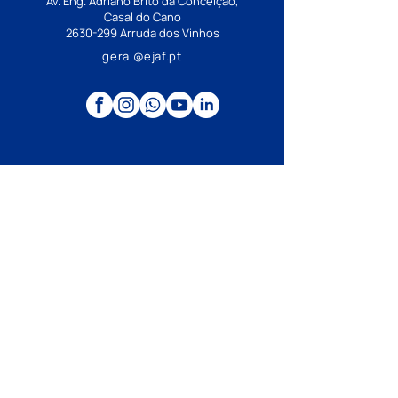
Av. Eng. Adriano Brito da Conceição,
Casal do Cano
2630-299
Arruda dos Vinhos
geral@ejaf.pt
Estabelecimento de ensino integrante da
rede pública. Financiado pelo Ministério
da Educação, Ciência e Inovação ao
abrigo de contrato de associação.