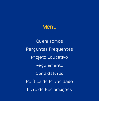
Menu
Quem somos
Perguntas Frequentes
Projeto Educativo
Regulamento
Candidaturas
Política de Privacidade
Livro de Reclamações
Contactos
Av. Eng. Adriano Brito da Conceição,
Casal do Cano
2630-299
Arruda dos Vinhos
geral@ejaf.pt