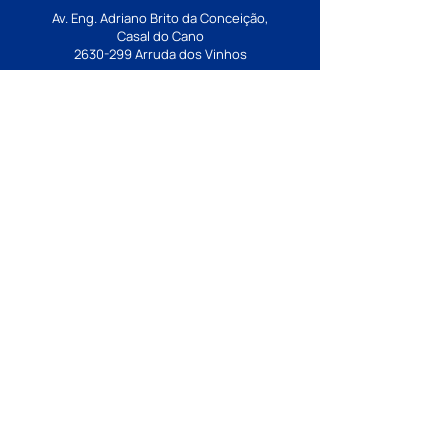
Av. Eng. Adriano Brito da Conceição,
Casal do Cano
2630-299
Arruda dos Vinhos
geral@ejaf.pt
Estabelecimento de ensino integrante da
rede pública. Financiado pelo Ministério
da Educação, Ciência e Inovação ao
abrigo de contrato de associação.