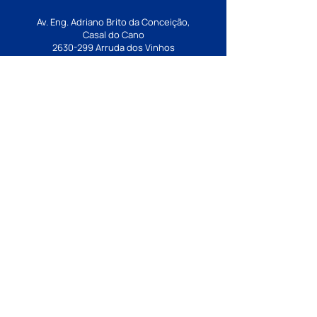
Av. Eng. Adriano Brito da Conceição,
Casal do Cano
2630-299
Arruda dos Vinhos
geral@ejaf.pt
Estabelecimento de ensino integrante da
rede pública. Financiado pelo Ministério
da Educação, Ciência e Inovação ao
abrigo de contrato de associação.