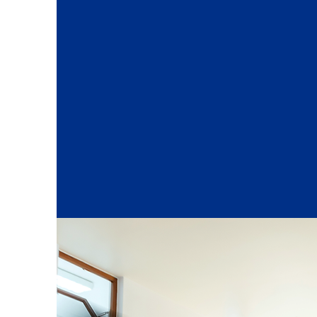
se pela excelência académi
orientação vocacional dos a
oferta nas áreas…