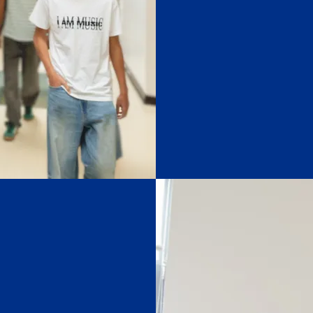
Alberto Fa
desafi
refo
ndário
 distingue-