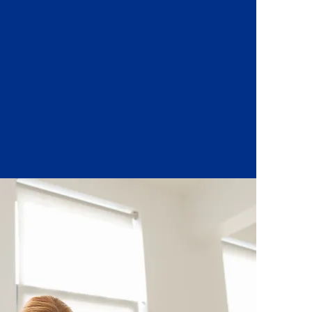
ria prepara os alunos para os
os do ensino secundário,
rçando competências…