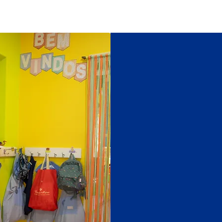
No Exter
valência 
acolhe
incenti