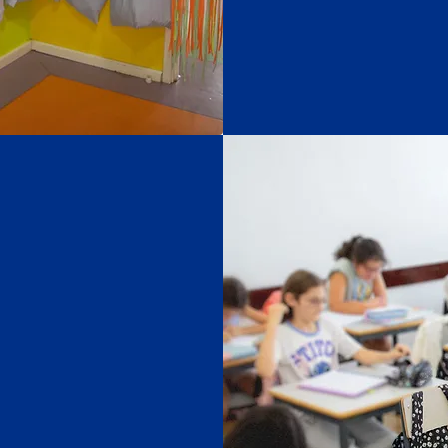
Ensino
ece uma
undamentais
ontexto que