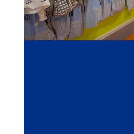
2º Ciclo do 
Básico
O 2.º Ciclo no EJAF ofer
formação sólida nas áreas f
do currículo nacional, num c