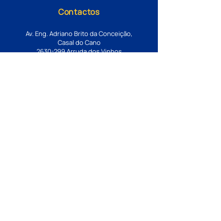
Contactos
Av. Eng. Adriano Brito da Conceição,
Casal do Cano
2630-299
Arruda dos Vinhos
geral@ejaf.pt
Estabelecimento de ensino integrante da
rede pública. Financiado pelo Ministério
da Educação, Ciência e Inovação ao
abrigo de contrato de associação.